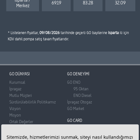
69.19
83.28
32.09
Merkez
* Listelenen fiyatlar,
09/08/2026
tarihinde geçerli GO bayilerine
Isparta
ili için
KDV dahil pompa satış tavan fiyatlarıdır.
GO DÜNYASI
GO DENEYİMİ
Kurumsal
GO ENO
İpragaz
95 Oktan
Mutlu Müşteri
ENO Diesel
Sürdürülebilirlik Politikamız
İpragaz Otogaz
Vizyon
GO Market
Misyon
GO CARD
Ortak Değerler
BADO
GO Card
Basın Odası
Üye Olun