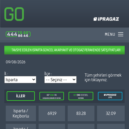
MENU
TAVSİYE EDİLEN ISPARTA GÜNCEL AKARYAKIT VE OTOGAZ PERAKENDE SATIŞ FİYATLARI
09/08/2026
İl :
İlçe :
Tüm şehirleri görmek
için tıklayınız.
Isparta /
69.19
83.28
32.09
Keçiborlu
Isparta /