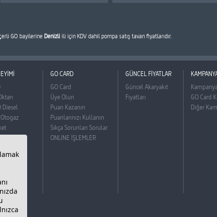
çerli GO bayilerine
Denizli
ili için KDV dahil pompa satış tavan fiyatlarıdır.
EYİMİ
GO CARD
GÜNCEL FİYATLAR
KAMPANY
O
GO Card
Güncel Akaryakıt
Kampanya
Oktan
Üye Olun
Fiyatları
GO Card K
 Diesel
Puan Kazanın
Diğer Kam
 Otogaz
Puanlarınızı Kullanın
ket
Sıkça Sorunlan Sorular
ONLINE İŞLEMLER