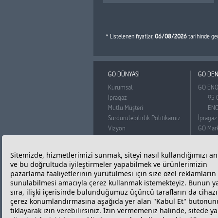
* Listelenen fiyatlar,
06/08/2026
tarihinde ge
GO DÜNYASI
GO DEN
Kurumsal
GO EN
İpragaz
95 
Mutlu Müşteri
ENO
Sürdürülebilirlik Politikamız
İpragaz
Vizyon
GO Mar
Misyon
Ortak Değerler
BADO
Basın Odası
Reklam Filmi
Bilgi Toplumu Hizmetleri
Kişisel Verilerin Korunması
Çerez Politikası ve Çerez