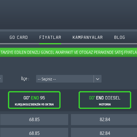
GO CARD
FİYATLAR
KAMPANYALAR
BLOG
TAVSİYE EDİLEN DENIZLI GÜNCEL AKARYAKIT VE OTOGAZ PERAKENDE SATIŞ FİYATLA
İlçe :
-- Seçiniz --
68.85
82.84
68.85
82.84