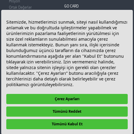
Misyon
GO CARD
Ortak Değerler
BADO
GO Card
Basın Odası
Üye Olun
Reklam Filmi
Puan Kazanın
Bilgi Toplumu Hizmetleri
Puanlarınızı Kullanın
Kişisel Verilerin Korunması
Sıkça Sorunlan Sorular
Çerez Politikası ve Çerez
ONLINE İŞLEMLER
Tercihleriniz
GÜNCEL FİYATLAR
Güncel Akaryakıt
Fiyatları
KAMPANYALAR
İLETİŞİM
Kampanyalar
İletişim Bilgileri
GO Card Kampanyaları
GO Türkiye
Diğer Kampanyalar
Bize Ulaşın
Bayimiz Olmak İçin