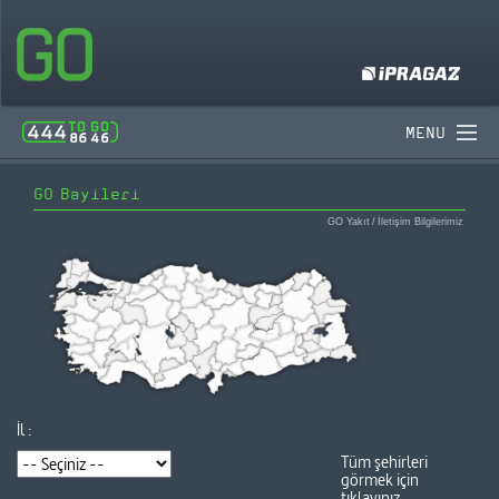
MENU
GO Bayileri
GO Yakıt
/
İletişim Bilgilerimiz
İl :
Tüm şehirleri
görmek için
tıklayınız.