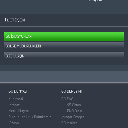
İLETİŞİM
GO İSTASYONLARI
BÖLGE MÜDÜRLÜKLERİ
BİZE ULAŞIN
GO DÜNYASI
GO DENEYİMİ
Kurumsal
GO ENO
İpragaz
95 Oktan
Mutlu Müşteri
ENO Diesel
Sürdürülebilirlik Politikamız
İpragaz Otogaz
Vizyon
GO Market