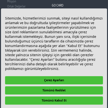
Misyon
GO CARD
Ortak Değerler
BADO
GO Card
Basın Odası
Üye Olun
Reklam Filmi
Puan Kazanın
Bilgi Toplumu Hizmetleri
Puanlarınızı Kullanın
Kişisel Verilerin Korunması
Sıkça Sorunlan Sorular
Çerez Politikası ve Çerez
ONLINE İŞLEMLER
Tercihleriniz
GÜNCEL FİYATLAR
Güncel Akaryakıt
Fiyatları
KAMPANYALAR
İLETİŞİM
Kampanyalar
İletişim Bilgileri
GO Card Kampanyaları
GO Türkiye
Diğer Kampanyalar
Bize Ulaşın
Bayimiz Olmak İçin