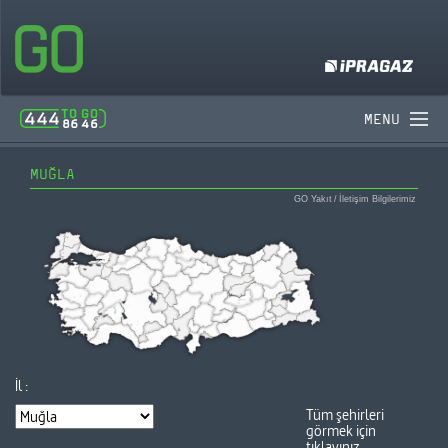
MENU
MUĞLA
GO Yakıt
/
İletişim Bilgilerimiz
İl :
Tüm şehirleri
görmek için
tıklayınız.