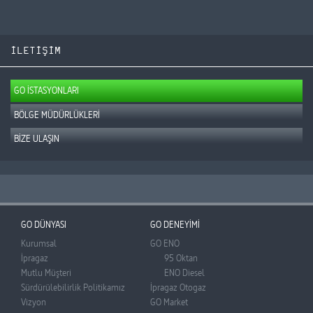
İLETİŞİM
GO İSTASYONLARI
BÖLGE MÜDÜRLÜKLERİ
BİZE ULAŞIN
GO DÜNYASI
GO DENEYİMİ
Kurumsal
GO ENO
İpragaz
95 Oktan
Mutlu Müşteri
ENO Diesel
Sürdürülebilirlik Politikamız
İpragaz Otogaz
Vizyon
GO Market