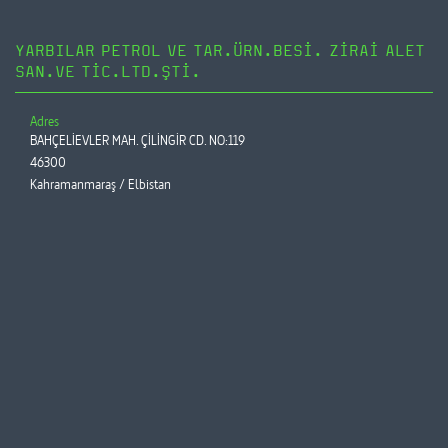
YARBILAR PETROL VE TAR.ÜRN.BESİ. ZİRAİ ALET
SAN.VE TİC.LTD.ŞTİ.
Adres
BAHÇELİEVLER MAH. ÇİLİNGİR CD. NO:119
46300
Kahramanmaraş / Elbistan