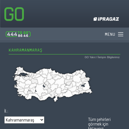
MENU
KAHRAMANMARAŞ
GO Yakıt
/
İletişim Bilgilerimiz
İl :
Tüm şehirleri
görmek için
tıklayınız.