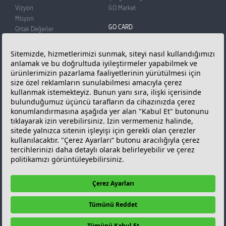
Vizyon
GO Market
Misyon
GO CARD
Ortak Değerler
BADO
GO Card
Basın Odası
Üye Olun
Reklam Filmi
Puan Kazanın
Bilgi Toplumu Hizmetleri
Puanlarınızı Kullanın
Kişisel Verilerin Korunması
Sıkça Sorunlan Sorular
Çerez Politikası ve Çerez
ONLINE İŞLEMLER
Tercihleriniz
GÜNCEL FİYATLAR
Güncel Akaryakıt
Fiyatları
KAMPANYALAR
İLETİŞİM
Kampanyalar
İletişim Bilgileri
GO Card Kampanyaları
GO Türkiye
Diğer Kampanyalar
Bize Ulaşın
Bayimiz Olmak İçin