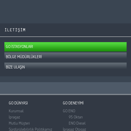
İLETİŞİM
GO İSTASYONLARI
BÖLGE MÜDÜRLÜKLERİ
BİZE ULAŞIN
GO DÜNYASI
GO DENEYİMİ
Kurumsal
GO ENO
İpragaz
95 Oktan
Mutlu Müşteri
ENO Diesel
Sürdürülebilirlik Politikamız
İpragaz Otogaz