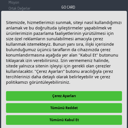
Misyon
GO CARD
Ortak Değerler
BADO
GO Card
Basın Odası
Üye Olun
Reklam Filmi
Puan Kazanın
Bilgi Toplumu Hizmetleri
Puanlarınızı Kullanın
Kişisel Verilerin Korunması
Sıkça Sorunlan Sorular
Çerez Politikası ve Çerez
ONLINE İŞLEMLER
Tercihleriniz
GÜNCEL FİYATLAR
Güncel Akaryakıt
Fiyatları
KAMPANYALAR
İLETİŞİM
Kampanyalar
İletişim Bilgileri
GO Card Kampanyaları
GO Türkiye
Diğer Kampanyalar
Bize Ulaşın
Bayimiz Olmak İçin