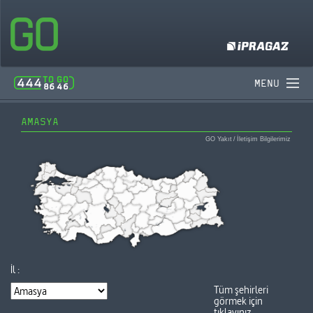
MENU
AMASYA
GO Yakıt
/
İletişim Bilgilerimiz
İl :
Tüm şehirleri
görmek için
tıklayınız.