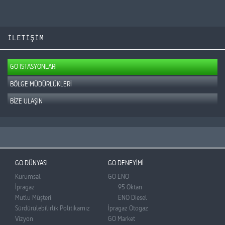
İLETİŞİM
GO İSTASYONLARI
BÖLGE MÜDÜRLÜKLERİ
BİZE ULAŞIN
GO DÜNYASI
GO DENEYİMİ
Kurumsal
GO ENO
İpragaz
95 Oktan
Mutlu Müşteri
ENO Diesel
Sürdürülebilirlik Politikamız
İpragaz Otogaz
Vizyon
GO Market