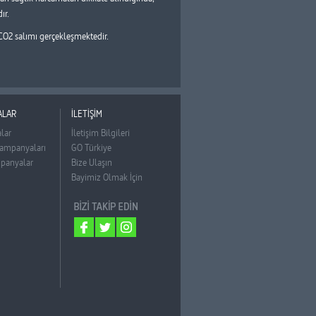
ır.
CO2 salımı gerçekleşmektedir.
ALAR
İLETİŞİM
lar
İletişim Bilgileri
ampanyaları
GO Türkiye
panyalar
Bize Ulaşın
Bayimiz Olmak İçin