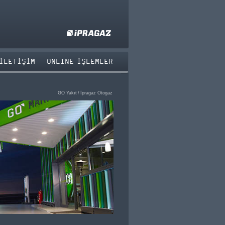
İLETİŞİM
ONLINE İŞLEMLER
GO Yakıt
/
İpragaz Otogaz