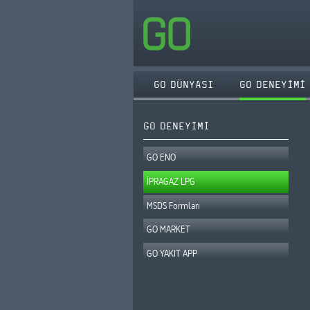
GO DÜNYASI
GO DENEYİMİ
GO DENEYİMİ
GO ENO
İPRAGAZ LPG
95 OKTAN
MSDS Formları
ENO Diesel
GO MARKET
DIESEL
GO YAKIT APP