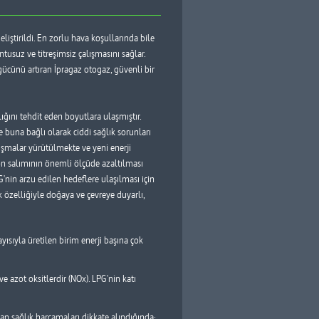
iştirildi. En zorlu hava koşullarında bile
suz ve titreşimsiz çalışmasını sağlar.
ücünü artıran İpragaz otogaz, güvenli bir
ğlığını tehdit eden boyutlara ulaşmıştır.
e buna bağlı olarak ciddi sağlık sorunları
lışmalar yürütülmekte ve yeni enerji
bon salımının önemli ölçüde azaltılması
nin arzu edilen hedeflere ulaşılması için
özelliğiyle doğaya ve çevreye duyarlı,
ısıyla üretilen birim enerji başına çok
 ve azot oksitlerdir (NOx). LPG'nin katı
n sağlık harcamaları dikkate alındığında;