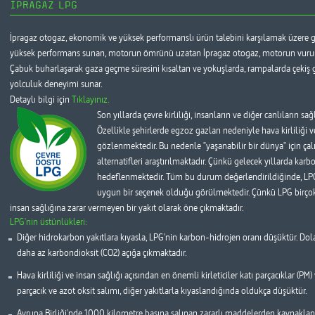
İPRAGAZ LPG
İpragaz otogaz, ekonomik ve yüksek performanslı ürün talebini karşılamak üzere gel
yüksek performans sunan, motorun ömrünü uzatan İpragaz otogaz, motorun vuruntu
Çabuk buharlaşarak gaza geçme süresini kısaltan ve yokuşlarda, rampalarda çekiş g
yolculuk deneyimi sunar.
Detaylı bilgi için
Tıklayınız.
Son yıllarda çevre kirliliği, insanların ve diğer canlıların sa
Özellikle şehirlerde egzoz gazları nedeniyle hava kirliliği v
gözlenmektedir. Bu nedenle "yaşanabilir bir dünya" için ça
alternatifleri araştırılmaktadır. Çünkü gelecek yıllarda kar
hedeflenmektedir. Tüm bu durum değerlendirildiğinde, LPG'
uygun bir seçenek olduğu görülmektedir. Çünkü LPG birçok 
insan sağlığına zarar vermeyen bir yakıt olarak öne çıkmaktadır.
LPG'nin üstünlükleri:
Diğer hidrokarbon yakıtlara kıyasla, LPG'nin karbon-hidrojen oranı düşüktür. Dolay
daha az karbondioksit (CO2) açığa çıkmaktadır.
Hava kirliliği ve insan sağlığı açısından en önemli kirleticiler katı parçacıklar (PM)
parçacık ve azot oksit salımı, diğer yakıtlarla kıyaslandığında oldukça düşüktür.
Avrupa Birliği'nde 1000 kilometre başına salınan zararlı maddelerden kaynaklana