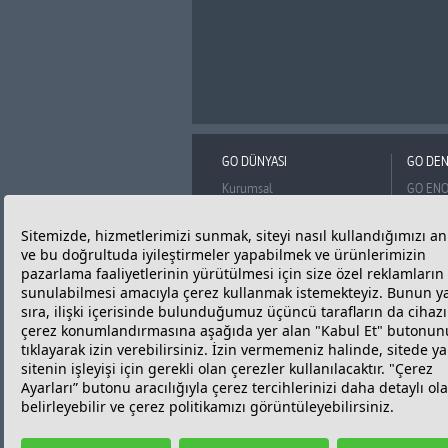
GO DÜNYASI
GO DEN
Kurumsal
GO EN
İpragaz
95 
Mutlu Müşteri
ENO
Sürdürülebilirlik Politikamız
İpragaz
Vizyon
GO Mar
Misyon
Ortak Değerler
BADO
Basın Odası
Reklam Filmi
Bilgi Toplumu Hizmetleri
Kişisel Verilerin Korunması
Çerez Politikası ve Çerez