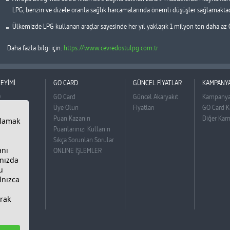
LPG, benzin ve dizele oranla sağlık harcamalarında önemli düşüşler sağlamaktad
Ülkemizde LPG kullanan araçlar sayesinde her yıl yaklaşık 1 milyon ton daha az 
Daha fazla bilgi için:
https://www.cevredostulpg.com.tr
EYİMİ
GO CARD
GÜNCEL FİYATLAR
KAMPANY
O
GO Card
Güncel Akaryakıt
Kampanya
Oktan
Üye Olun
Fiyatları
GO Card K
 Diesel
Puan Kazanın
Diğer Kam
 Otogaz
Puanlarınızı Kullanın
ket
Sıkça Sorunlan Sorular
ONLINE İŞLEMLER