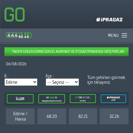
MENU
TAVSİYE EDİLEN EDIRNE GÜNCEL AKARYAKIT VE OTOGAZ PERAKENDE SATIŞ FİYATLARI
06/08/2026
İl :
İlçe :
Tüm şehirleri görmek
için tıklayınız.
Edirne /
68.20
82.21
32.26
Havsa