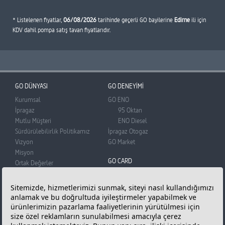
* Listelenen fiyatlar,
06/08/2026
tarihinde geçerli GO bayilerine
Edirne
ili için
KDV dahil pompa satış tavan fiyatlarıdır.
GO DÜNYASI
GO DENEYİMİ
Kurumsal
GO ENO
İpragaz
95 Oktan
Mutlu Müşteri
ENO Diesel
Sürdürülebilirlik Politikamız
İpragaz Otogaz
Vizyon
GO Market
Misyon
GO CARD
Ortak Değerler
BADO
GO Card
Basın Odası
Üye Olun
Reklam Filmi
Puan Kazanın
Bilgi Toplumu Hizmetleri
Puanlarınızı Kullanın
Kişisel Verilerin Korunması
Sıkça Sorunlan Sorular