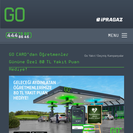
MENU
GO CARD’dan Öğretmenler
Go Yakıt
/
Geçmiş Kampanyalar
Gününe Özel 80 TL Yakıt Puan
Hediye!