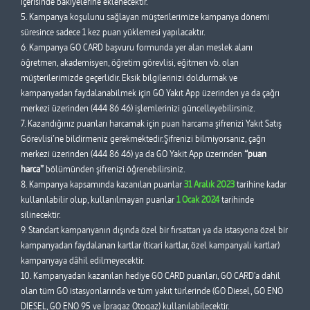
içerisinde bakiyelerine eklenecektir.
5. Kampanya koşulunu sağlayan müşterilerimize kampanya dönemi
süresince sadece 1 kez puan yüklemesi yapılacaktır.
6. Kampanya GO CARD başvuru formunda yer alan meslek alanı
öğretmen, akademisyen, öğretim görevlisi, eğitmen vb. olan
müşterilerimizde geçerlidir. Eksik bilgilerinizi doldurmak ve
kampanyadan faydalanabilmek için GO Yakıt App üzerinden ya da çağrı
merkezi üzerinden (444 86 46) işlemlerinizi güncelleyebilirsiniz.
7. Kazandığınız puanları harcamak için puan harcama şifrenizi Yakıt Satış
Görevlisi’ne bildirmeniz gerekmektedir.Şifrenizi bilmiyorsanız, çağrı
merkezi üzerinden (444 86 46) ya da GO Yakit App üzerinden
“puan
harca”
bölümünden şifrenizi öğrenebilirsiniz.
8. Kampanya kapsamında kazanılan puanlar
31 Aralık 2023
tarihine kadar
kullanılabilir olup, kullanılmayan puanlar
1 Ocak 2024
tarihinde
silinecektir.
9. Standart kampanyanın dışında özel bir fırsattan ya da istasyona özel bir
kampanyadan faydalanan kartlar (ticari kartlar, özel kampanyalı kartlar)
kampanyaya dâhil edilmeyecektir.
10. Kampanyadan kazanılan hediye GO CARD puanları, GO CARD'a dahil
olan tüm GO istasyonlarında ve tüm yakıt türlerinde (GO Diesel, GO ENO
DIESEL, GO ENO 95 ve İpragaz Otogaz) kullanılabilecektir.