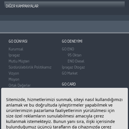
DİĞER KAMPANYALAR
GÜNCEL KAMPANYALAR
GEÇMİŞ KAMPANYALAR
GO DÜNYASI
GO DENEYİMİ
Kurumsal
GO ENO
İpragaz
95 Oktan
Mutlu Müşteri
ENO Diesel
Sürdürülebilirlik Politikamız
İpragaz Otogaz
Vizyon
GO Market
Misyon
GO CARD
Ortak Değerler
BADO
GO Card
Basın Odası
Üye Olun
Reklam Filmi
Puan Kazanın
Bilgi Toplumu Hizmetleri
Puanlarınızı Kullanın
Kişisel Verilerin Korunması
Sıkça Sorunlan Sorular
Çerez Politikası ve Çerez
ONLINE İŞLEMLER
Tercihleriniz