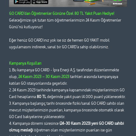
GO CARD’dan Öğretmenler Gününe Özel 80 TL Yakıt Puan Hediye!
Geleceğimize ışık tutan tüm öğretmenlerimizin 24 Kasım Öğretmenler
Günü’nü kutluyoruz!
Eğer henüz GO CARD'ınız yok ise siz de hemen GO YAKIT mobil
uygulamasını indirerek, sanal bir GO CARD’a sahip olabilirsiniz.
Kampanya Koşulları
1. Bu kampanya GO CARD - İpra Enerji A.Ş. tarafından düzenlenmekte
olup,
24 Kasım 2023 – 30 Kasım 2023
tarihleri arasında kampanyaya
katılan GO istasyonlarında geçerlidir.
2. 24 Kasım 2023 tarihinde kampanya kapsamındaki müşterilerimizin GO
Card hesaplarına
80 TL
değerinde yakıt puan (4.000 puan) yüklenecektir.
3. Kampanya başlangıç tarihi öncesinde fiziki/sanal GO CARD sahibi olan
mevcut müşterilerimizin puanları, kampanya öncesinde otomatik olarak
GO Card bakiyelerine yüklenecektir.
4. Kampanya dönemi süresince
(24-30 Kasım 2023) yeni GO CARD sahibi
olmuş mesleği
öğretmen olan müşterilerimizin puanları ise gün