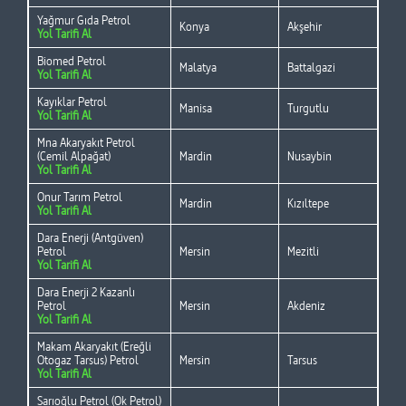
Yağmur Gıda Petrol
Konya
Akşehir
Yol Tarifi Al
Biomed Petrol
Malatya
Battalgazi
Yol Tarifi Al
Kayıklar Petrol
Manisa
Turgutlu
Yol Tarifi Al
Mna Akaryakıt Petrol
(Cemil Alpağat)
Mardin
Nusaybin
Yol Tarifi Al
Onur Tarım Petrol
Mardin
Kızıltepe
Yol Tarifi Al
Dara Enerji (Antgüven)
Petrol
Mersin
Mezitli
Yol Tarifi Al
Dara Enerji 2 Kazanlı
Petrol
Mersin
Akdeniz
Yol Tarifi Al
Makam Akaryakıt (Ereğli
Otogaz Tarsus) Petrol
Mersin
Tarsus
Yol Tarifi Al
Sarıoğlu Petrol (Ok Petrol)