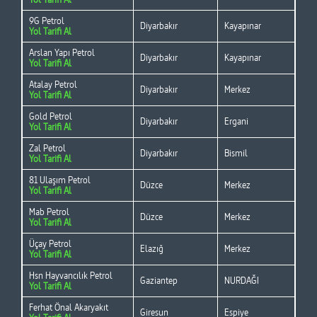
9G Petrol
Diyarbakır
Kayapınar
Yol Tarifi Al
Arslan Yapı Petrol
Diyarbakır
Kayapınar
Yol Tarifi Al
Atalay Petrol
Diyarbakır
Merkez
Yol Tarifi Al
Gold Petrol
Diyarbakır
Ergani
Yol Tarifi Al
Zal Petrol
Diyarbakır
Bismil
Yol Tarifi Al
81 Ulaşım Petrol
Düzce
Merkez
Yol Tarifi Al
Mab Petrol
Düzce
Merkez
Yol Tarifi Al
Üçay Petrol
Elazığ
Merkez
Yol Tarifi Al
Hsn Hayvancılık Petrol
Gaziantep
NURDAĞI
Yol Tarifi Al
Ferhat Önal Akaryakıt
Giresun
Espiye