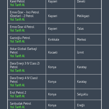
Kare) Petrol
Kayseri
Develi
Yol Tarifi Al
Emre Özer - İnci Petrol
(Özerler) - 2 Petrol
Kayseri
Melikgazi
Yol Tarifi Al
Emre Özer 4 Petrol
Kayseri
Talas
Yol Tarifi Al
Gazioğlu Petrol
Kırıkkale
Merkez
Yol Tarifi Al
Askar Global (Sarbaş)
Petrol
Kocaeli
İzmit
Yol Tarifi Al
Dara Enerji 3 (V Class 2)
Petrol
Konya
Karatay
Yol Tarifi Al
Dara Enerji 4 (V Class)
Petrol
Konya
Karatay
Yol Tarifi Al
Erol Petrol 2
Konya
Selçuklu
Yol Tarifi Al
Sarıbudak Petrol
Konya
Ereğli
Yol Tarifi Al