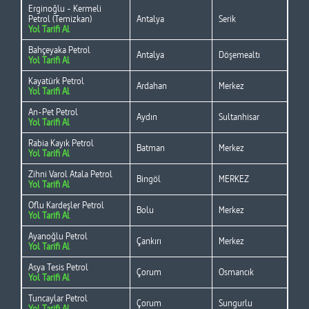
Erginoğlu - Kermeli
Petrol (Temizkan)
Antalya
Serik
Yol Tarifi Al
Bahçeyaka Petrol
Antalya
Döşemealtı
Yol Tarifi Al
Kayatürk Petrol
Ardahan
Merkez
Yol Tarifi Al
An-Pet Petrol
Aydın
Sultanhisar
Yol Tarifi Al
Rabia Kayık Petrol
Batman
Merkez
Yol Tarifi Al
Zihni Varol Atala Petrol
Bingöl
MERKEZ
Yol Tarifi Al
Oflu Kardeşler Petrol
Bolu
Merkez
Yol Tarifi Al
Ayanoğlu Petrol
Çankırı
Merkez
Yol Tarifi Al
Asya Tesis Petrol
Çorum
Osmancık
Yol Tarifi Al
Tuncaylar Petrol
Çorum
Sungurlu
Yol Tarifi Al