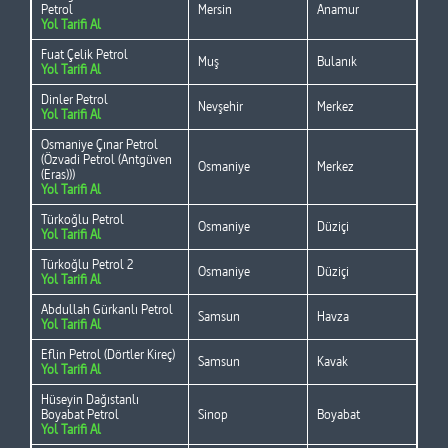
Petrol
Mersin
Anamur
Yol Tarifi Al
Fuat Çelik Petrol
Muş
Bulanık
Yol Tarifi Al
Dinler Petrol
Nevşehir
Merkez
Yol Tarifi Al
Osmaniye Çınar Petrol
(Özvadi Petrol (Antgüven
Osmaniye
Merkez
(Eras)))
Yol Tarifi Al
Türkoğlu Petrol
Osmaniye
Düziçi
Yol Tarifi Al
Türkoğlu Petrol 2
Osmaniye
Düziçi
Yol Tarifi Al
Abdullah Gürkanlı Petrol
Samsun
Havza
Yol Tarifi Al
Eflin Petrol (Dörtler Kireç)
Samsun
Kavak
Yol Tarifi Al
Hüseyin Dağıstanlı
Boyabat Petrol
Sinop
Boyabat
Yol Tarifi Al