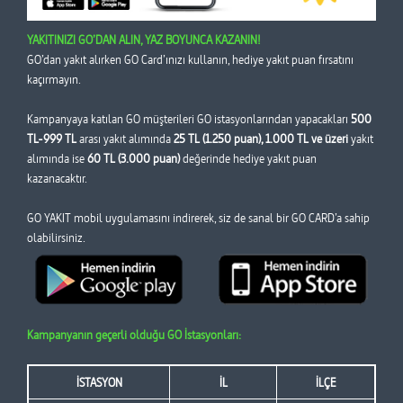
YAKITINIZI GO’DAN ALIN, YAZ BOYUNCA KAZANIN!
GO’dan yakıt alırken GO Card’ınızı kullanın, hediye yakıt puan fırsatını
kaçırmayın.
Kampanyaya katılan GO müşterileri GO istasyonlarından yapacakları
500
TL-999 TL
arası yakıt alımında
25 TL (1.250 puan), 1.000 TL ve üzeri
yakıt
alımında ise
60 TL (3.000 puan)
değerinde hediye yakıt puan
kazanacaktır.
GO YAKIT mobil uygulamasını indirerek, siz de sanal bir GO CARD’a sahip
olabilirsiniz.
Kampanyanın geçerli olduğu GO İstasyonları:
İSTASYON
İL
İLÇE