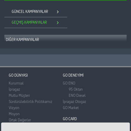
GÜNCEL KAMPANYALAR
GEÇMİŞ KAMPANYALAR
DİĞER KAMPANYALAR
GÜNCEL KAMPANYALAR
GEÇMİŞ KAMPANYALAR
GO DÜNYASI
GO DENEYİMİ
Kurumsal
GO ENO
İpragaz
95 Oktan
Mutlu Müşteri
ENO Diesel
Sürdürülebilirlik Politikamız
İpragaz Otogaz
Vizyon
GO Market
Misyon
GO CARD
Ortak Değerler
BADO
GO Card