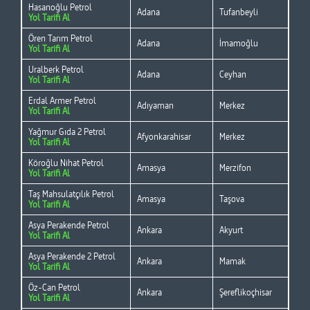
Hasanoğlu Petrol
Adana
Tufanbeyli
Yol Tarifi Al
Ören Tarım Petrol
Adana
İmamoğlu
Yol Tarifi Al
Uralberk Petrol
Adana
Ceyhan
Yol Tarifi Al
Erdal Armer Petrol
Adıyaman
Merkez
Yol Tarifi Al
Yağmur Gıda 2 Petrol
Afyonkarahisar
Merkez
Yol Tarifi Al
Köroğlu Nihat Petrol
Amasya
Merzifon
Yol Tarifi Al
Taş Mahsulatçılık Petrol
Amasya
Taşova
Yol Tarifi Al
Asya Perakende Petrol
Ankara
Akyurt
Yol Tarifi Al
Asya Perakende 2 Petrol
Ankara
Mamak
Yol Tarifi Al
Öz-Can Petrol
Ankara
Şereflikoçhisar
Yol Tarifi Al