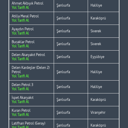
Ahmet Akbıyık Petrol
Şanlıurfa
Haliliye
Yol Tarifi Al
Atilla Meral Petrol
Şanlıurfa
Karaköprü
Yol Tarifi Al
Ayaydın Petrol
Şanlıurfa
Siverek
Yol Tarifi Al
Bucaklar Petrol
Şanlıurfa
Siverek
Yol Tarifi Al
Delen Akaryakıt Petrol
Şanlıurfa
Eyyübiye
Yol Tarifi Al
Delen Kardeşler (Delen 2)
Petrol
Şanlıurfa
Haliliye
Yol Tarifi Al
Delen Petrol 3
Şanlıurfa
Haliliye
Yol Tarifi Al
İspet Akaryakıt
Şanlıurfa
Karaköprü
Yol Tarifi Al
Kuran Petrol
Şanlıurfa
Viranşehir
Yol Tarifi Al
Latifhan Petrol (Geray)
Şanlıurfa
Karaköprü
Yol Tarifi Al