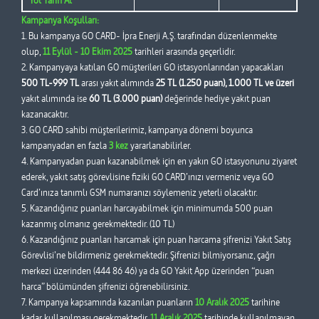
Kampanya Koşulları:
1. Bu kampanya GO CARD- İpra Enerji A.Ş. tarafından düzenlenmekte
olup,
11 Eylül - 10 Ekim 2025
tarihleri arasında geçerlidir.
2. Kampanyaya katılan GO müşterileri GO istasyonlarından yapacakları
500 TL-999 TL
arası yakıt alımında
25 TL (1.250 puan), 1.000 TL ve üzeri
yakıt alımında ise
60 TL (3.000 puan)
değerinde hediye yakıt puan
kazanacaktır.
3. GO CARD sahibi müşterilerimiz, kampanya dönemi boyunca
kampanyadan en fazla
3 kez
yararlanabilirler.
4. Kampanyadan puan kazanabilmek için en yakın GO istasyonunu ziyaret
ederek, yakıt satış görevlisine fiziki GO CARD’ınızı vermeniz veya GO
Card’ınıza tanımlı GSM numaranızı söylemeniz yeterli olacaktır.
5. Kazandığınız puanları harcayabilmek için minimumda 500 puan
kazanmış olmanız gerekmektedir. (10 TL)
6. Kazandığınız puanları harcamak için puan harcama şifrenizi Yakıt Satış
Görevlisi’ne bildirmeniz gerekmektedir. Şifrenizi bilmiyorsanız, çağrı
merkezi üzerinden (444 86 46) ya da GO Yakit App üzerinden “puan
harca” bölümünden şifrenizi öğrenebilirsiniz.
7. Kampanya kapsamında kazanılan puanların
10 Aralık 2025
tarihine
kadar kullanılması gerekmektedir.
11 Aralık 2025
tarihinde kullanılmayan