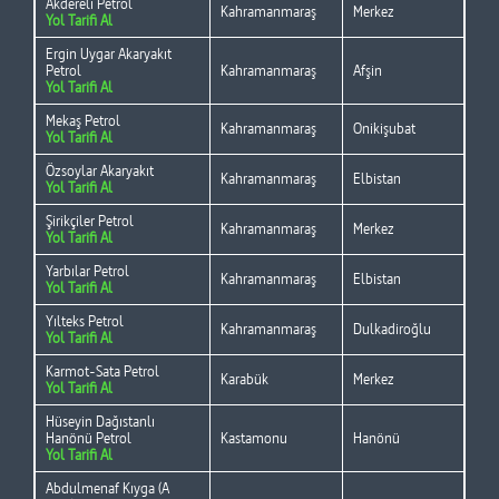
Akdereli Petrol
Kahramanmaraş
Merkez
Yol Tarifi Al
Ergin Uygar Akaryakıt
Petrol
Kahramanmaraş
Afşin
Yol Tarifi Al
Mekaş Petrol
Kahramanmaraş
Onikişubat
Yol Tarifi Al
Özsoylar Akaryakıt
Kahramanmaraş
Elbistan
Yol Tarifi Al
Şirikçiler Petrol
Kahramanmaraş
Merkez
Yol Tarifi Al
Yarbılar Petrol
Kahramanmaraş
Elbistan
Yol Tarifi Al
Yılteks Petrol
Kahramanmaraş
Dulkadiroğlu
Yol Tarifi Al
Karmot-Sata Petrol
Karabük
Merkez
Yol Tarifi Al
Hüseyin Dağıstanlı
Hanönü Petrol
Kastamonu
Hanönü
Yol Tarifi Al
Abdulmenaf Kıyga (A