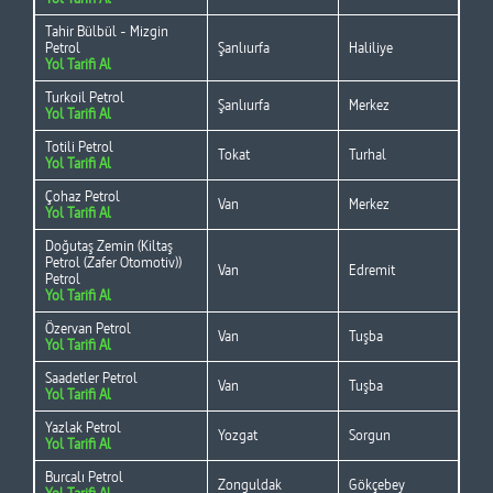
Tahir Bülbül - Mizgin
Petrol
Şanlıurfa
Haliliye
Yol Tarifi Al
Turkoil Petrol
Şanlıurfa
Merkez
Yol Tarifi Al
Totili Petrol
Tokat
Turhal
Yol Tarifi Al
Çohaz Petrol
Van
Merkez
Yol Tarifi Al
Doğutaş Zemin (Kiltaş
Petrol (Zafer Otomotiv))
Van
Edremit
Petrol
Yol Tarifi Al
Özervan Petrol
Van
Tuşba
Yol Tarifi Al
Saadetler Petrol
Van
Tuşba
Yol Tarifi Al
Yazlak Petrol
Yozgat
Sorgun
Yol Tarifi Al
Burcalı Petrol
Zonguldak
Gökçebey
Yol Tarifi Al