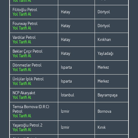
Yol Tarifi Al
Filitoğlu Petrol
Hatay
Dörtyol
Yol Tarifi Al
Fourway Petrol
Hatay
Dörtyol
Yol Tarifi Al
Vardılar Petrol
Hatay
Kırıkhan
Yol Tarifi Al
Bekler Çırçır Petrol
Hatay
Yayladağı
Yol Tarifi Al
Dönmezler Petrol
Isparta
Merkez
Yol Tarifi Al
Ünlüler İplik Petrol
Isparta
Merkez
Yol Tarifi Al
NCP Akaryakıt
İstanbul
Bayrampaşa
Yol Tarifi Al
Temsa Bornova (D.R.C)
Petrol
İzmir
Bornova
Yol Tarifi Al
Yaşaroğlu Petrol 2
İzmir
Kınık
Yol Tarifi Al