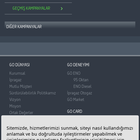
GEÇMİŞ KAMPANYALAR
DİĞER KAMPANYALAR
GÜNCEL KAMPANYALAR
GEÇMİŞ KAMPANYALAR
GO DÜNYASI
GO DENEYİMİ
Kurumsal
GO ENO
İpragaz
95 Oktan
Mutlu Müşteri
ENO Diesel
Sürdürülebilirlik Politikamız
İpragaz Otogaz
Vizyon
GO Market
Misyon
GO CARD
Ortak Değerler
BADO
GO Card
Basın Odası
Üye Olun
Reklam Filmi
Puan Kazanın
Bilgi Toplumu Hizmetleri
Puanlarınızı Kullanın