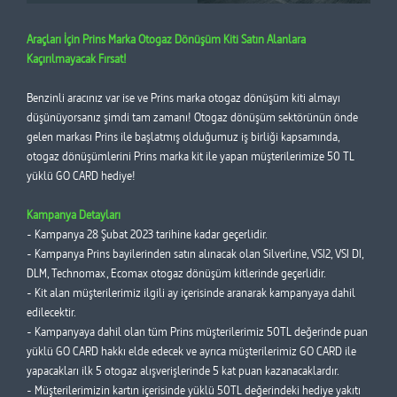
Araçları İçin Prins Marka Otogaz Dönüşüm Kiti Satın Alanlara
Kaçırılmayacak Fırsat!
Benzinli aracınız var ise ve Prins marka otogaz dönüşüm kiti almayı
düşünüyorsanız şimdi tam zamanı! Otogaz dönüşüm sektörünün önde
gelen markası Prins ile başlatmış olduğumuz iş birliği kapsamında,
otogaz dönüşümlerini Prins marka kit ile yapan müşterilerimize 50 TL
yüklü GO CARD hediye!
Kampanya Detayları
- Kampanya 28 Şubat 2023 tarihine kadar geçerlidir.
- Kampanya Prins bayilerinden satın alınacak olan Silverline, VSI2, VSI DI,
DLM, Technomax, Ecomax otogaz dönüşüm kitlerinde geçerlidir.
- Kit alan müşterilerimiz ilgili ay içerisinde aranarak kampanyaya dahil
edilecektir.
- Kampanyaya dahil olan tüm Prins müşterilerimiz 50TL değerinde puan
yüklü GO CARD hakkı elde edecek ve ayrıca müşterilerimiz GO CARD ile
yapacakları ilk 5 otogaz alışverişlerinde 5 kat puan kazanacaklardır.
- Müşterilerimizin kartın içerisinde yüklü 50TL değerindeki hediye yakıtı