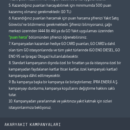
5. Kazandığınız puanları harcayabilmek için minimumda 500 puan
kazanmış olmanız gerekmektedir. (10 TL)
6. Kazandığınız puanları harcamak için puan harcama şifrenizi Yakıt Satış
Görevlisi’ne bildirmeniz gerekmektedir. Şifrenizi bilmiyorsanız, çağrı
merkezi üzerinden (444 86 46) ya da GO Yakıt uygulaması üzerinden
"puan harca"
bölümünden şifrenizi öğrenebilirsiniz.
7. Kampanyadan kazanılan hediye GO CARD puanları, GO CARD'a dahil
olan tüm GO istasyonlarında ve tüm yakıt türlerinde (GO ENO DIESEL, GO
ENO 95 ve İpragaz Otogaz) kullanılabilecektir.
8. Standart kampanyanın dışında özel bir fırsattan ya da istasyona özel bir
kampanyadan faydalanan kartlar (ticari kartlar, özel kampanyalı kartlar)
kampanyaya dâhil edilmeyecektir.
9. Bu kampanya başka bir kampanya ile birleştirilemez. İPRA ENERJİ A.Ş.
kampanyayı durdurma, kampanya koşullarını değiştirme hakkını saklı
tutar.
10. Kampanyadan yararlanmak ve yakıtınıza yakıt katmak için sizleri
istasyonlarımıza bekliyoruz.
AKARYAKIT KAMPANYALARI