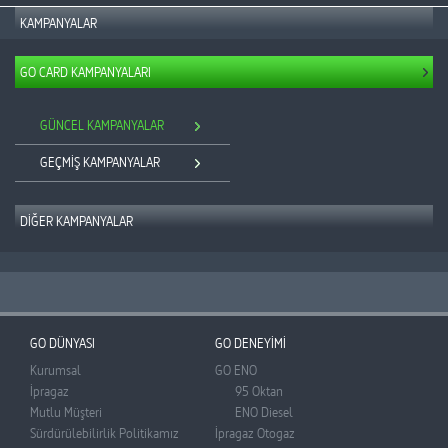
KAMPANYALAR
GO CARD KAMPANYALARI
GÜNCEL KAMPANYALAR
GEÇMİŞ KAMPANYALAR
DİĞER KAMPANYALAR
GÜNCEL KAMPANYALAR
GEÇMİŞ KAMPANYALAR
GO DÜNYASI
GO DENEYİMİ
Kurumsal
GO ENO
İpragaz
95 Oktan
Mutlu Müşteri
ENO Diesel
Sürdürülebilirlik Politikamız
İpragaz Otogaz