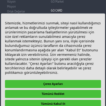
Vizyon
GO Market
Misyon
GO CARD
Ortak Değerler
BADO
GO Card
Basın Odası
Üye Olun
Reklam Filmi
Puan Kazanın
Bilgi Toplumu Hizmetleri
Puanlarınızı Kullanın
Kişisel Verilerin Korunması
Sıkça Sorunlan Sorular
Çerez Politikası ve Çerez
ONLINE İŞLEMLER
Tercihleriniz
GÜNCEL FİYATLAR
Güncel Akaryakıt
Fiyatları
KAMPANYALAR
İLETİŞİM
Kampanyalar
İletişim Bilgileri
GO Card Kampanyaları
GO Türkiye
Diğer Kampanyalar
Bize Ulaşın
Bayimiz Olmak İçin