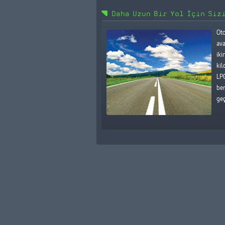
Daha Uzun Bir Yol İçin Siz
Oto
ava
iki
kil
LP
ben
geç