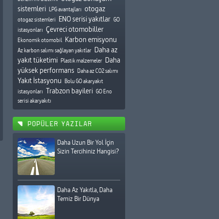
sistemleri
otogaz
LPG avantajları
ENO serisi yakıtlar
otogaz sistemleri
GO
Çevreci otomobiller
istasyonları
Karbon emisyonu
Ekonomik otomobil
Daha az
Az karbon salımı sağlayan yakıtlar
yakıt tüketimi
Daha
Plastik malzemeler
yüksek performans
Daha az CO2 salımı
Yakıt İstasyonu
Bolu GO akaryakıt
Trabzon bayileri
istasyonları
GO Eno
serisi akaryakıtı
POPÜLER YAZILAR
Daha Uzun Bir Yol İçin
Sizin Tercihiniz Hangisi?
Daha Az Yakıtla, Daha
Temiz Bir Dünya