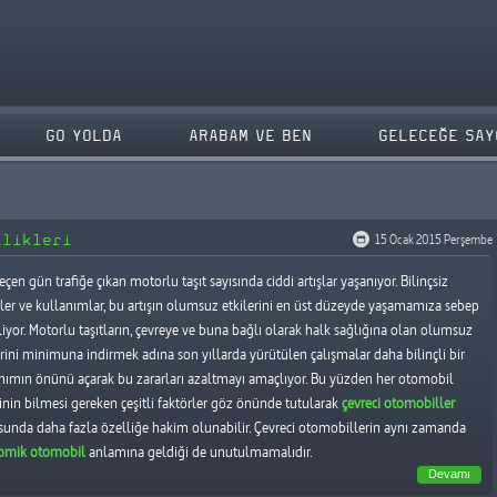
GO YOLDA
ARABAM VE BEN
GELECEĞE SAY
llikleri
15 Ocak 2015 Perşembe
eçen gün trafiğe çıkan motorlu taşıt sayısında ciddi artışlar yaşanıyor. Bilinçsiz
hler ve kullanımlar, bu artışın olumsuz etkilerini en üst düzeyde yaşamamıza sebep
liyor. Motorlu taşıtların, çevreye ve buna bağlı olarak halk sağlığına olan olumsuz
erini minimuna indirmek adına son yıllarda yürütülen çalışmalar daha bilinçli bir
nımın önünü açarak bu zararları azaltmayı amaçlıyor. Bu yüzden her otomobil
inin bilmesi gereken çeşitli faktörler göz önünde tutularak
çevreci otomobiller
unda daha fazla özelliğe hakim olunabilir. Çevreci otomobillerin aynı zamanda
omik otomobil
anlamına geldiği de unutulmamalıdır.
Devamı