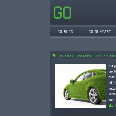
GO BLOG
GO DÜNYASI
Çevreci Otomobillerin Öze
Her g
terci
olabi
etkil
kulla
sahib
konus
ekon