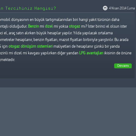
in Tercihiniz Hangisi?
4 Nisan 2014 Cuma
mobil dünyasının en büyük tartışmalarından biri hangi yakıt türünün daha
ntajlı olduğudur.
Benzin
mi
dizel
mi yoksa
otogaz
mı? İster birinci el olsun ister
nci el, araç satın alırken büyük hesaplar yapılır. Yılda yapılacak ortalama
ometreler hesaplanır, benzin fiyatları, mazot fiyatları birbiriyle yarıştırılır. Bu arada
G için
otogaz dönüşüm sistemleri
maliyetleri de hesaplanır çünkü bir yanda
zinli mi dizel mi kavgası yapılırken diğer yandan
LPG avantajları
ikisinin de önüne
mektedir.
Devamı