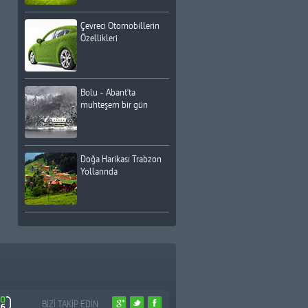
Çevreci Otomobillerin
Özellikleri
Bolu - Abant'ta
muhteşem bir gün
Doğa Harikası Trabzon
Yollarında
BİZİ TAKİP EDİN