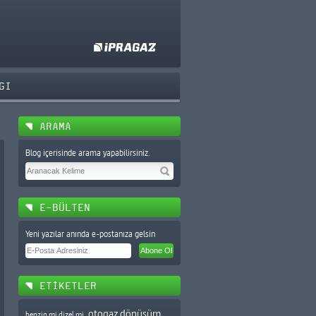
GI
ARAMA
Blog içerisinde arama yapabilirsiniz.
E-BÜLTEN
Yeni yazılar anında e-postanıza gelsin
ETİKETLER
otogaz dönüşüm
benzin mi dizel mi